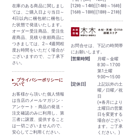
[12時～14時] [14時～16時]
在庫のある商品に関しまし
[16時～18時] [18時～21時]
ては、ご購入日より当日～
4日以内に梱包材に梱包し
た状態で発送いたします。
オーダー受注商品、受注生
産商品、見積り依頼商品に
つきましては、2～4週間程
お問合せは、下記の時間帯
度お時間をいただく場合が
にお願いします。
ございますので、ご了承下
[営業時間]
月曜～金曜
さい。
8:30～17:00
第1土曜
9:00〜15:00
プライバシーポリシーに
ついて
[定休日]
上記以外の土
曜／日曜／祝
お客様から頂いた個人情報
日
は当店のメールマガジン・
(※各月により
アンケート・商品の発送・
土曜日の営業
注文確認のみに利用し、第
日を変更する
三者に譲渡、提供すること
場合がござい
は一切ございませんので、
ます。ご了承
安心してご利用ください。
ください。)