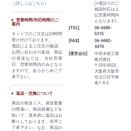
（詳しくはこちら）
(※電話でのご
相談対応は上
記営業時間内
営業時間/対応時間のご
となります)
案内
[TEL]
06-6685-
ネットでのご注文は24時間
5315
受け付けております。
[FAX]
06-6682-
電話によるご注文の確認、
4470
お問い合わせの返信、商品
[運営会社]
中田木材工業
の発送などは、当社営業
株式會社
日、営業時間内のみとなり
〒559-0025
ますので、あらかじめご了
大阪府大阪市
承下さい。
住之江区平林
南1-4-2
返品・交換について
商品の発送ミス、発送数量
の間違い、商品損傷などを
除いて、基本的に返品はお
断りしております。何卒ご
了承下さい。なお、商品の