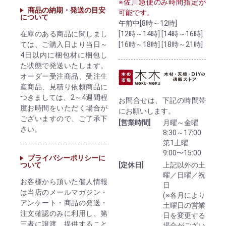
※佐川急便のみ時間指定が
商品の納期・発送の目安
可能です。
について
午前中[8時～12時]
[12時～14時] [14時～16時]
在庫のある商品に関しまし
[16時～18時] [18時～21時]
ては、ご購入日より当日～
4日以内に梱包材に梱包し
た状態で発送いたします。
オーダー受注商品、受注生
産商品、見積り依頼商品に
つきましては、2～4週間程
お問合せは、下記の時間帯
度お時間をいただく場合が
にお願いします。
ございますので、ご了承下
[営業時間]
月曜～金曜
さい。
8:30～17:00
第1土曜
9:00〜15:00
プライバシーポリシーに
ついて
[定休日]
上記以外の土
曜／日曜／祝
お客様から頂いた個人情報
日
は当店のメールマガジン・
(※各月により
アンケート・商品の発送・
土曜日の営業
注文確認のみに利用し、第
日を変更する
三者に譲渡、提供すること
場合がござい