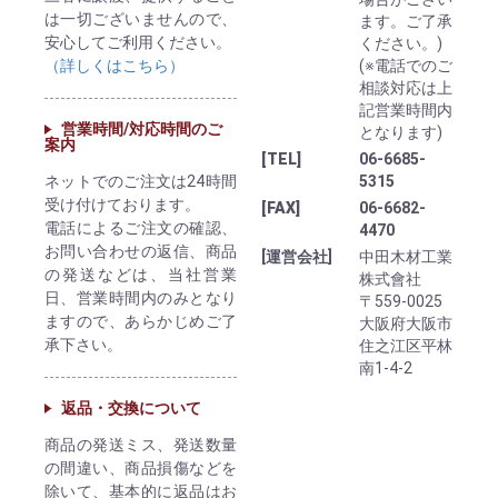
は一切ございませんので、
ます。ご了承
安心してご利用ください。
ください。)
（詳しくはこちら）
(※電話でのご
相談対応は上
記営業時間内
営業時間/対応時間のご
となります)
案内
[TEL]
06-6685-
ネットでのご注文は24時間
5315
受け付けております。
[FAX]
06-6682-
電話によるご注文の確認、
4470
お問い合わせの返信、商品
[運営会社]
中田木材工業
の発送などは、当社営業
株式會社
日、営業時間内のみとなり
〒559-0025
ますので、あらかじめご了
大阪府大阪市
承下さい。
住之江区平林
南1-4-2
返品・交換について
商品の発送ミス、発送数量
の間違い、商品損傷などを
除いて、基本的に返品はお