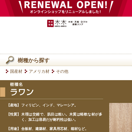
樹種から探す
国産材
アメリカ材
その他
【産地】
フィリピン、インド、マレーシア。
【性質】
木理は交錯で、肌目は粗い。木質は軽軟な材が多
く、加工は容易だが耐朽性は低い。
【用途】
合板材、建築材、家具用芯材、箱材など。