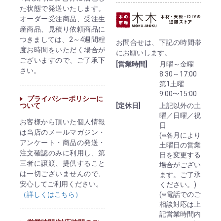
た状態で発送いたします。
オーダー受注商品、受注生
産商品、見積り依頼商品に
つきましては、2～4週間程
お問合せは、下記の時間帯
度お時間をいただく場合が
にお願いします。
ございますので、ご了承下
[営業時間]
月曜～金曜
さい。
8:30～17:00
第1土曜
9:00〜15:00
プライバシーポリシーに
ついて
[定休日]
上記以外の土
曜／日曜／祝
お客様から頂いた個人情報
日
は当店のメールマガジン・
(※各月により
アンケート・商品の発送・
土曜日の営業
注文確認のみに利用し、第
日を変更する
三者に譲渡、提供すること
場合がござい
は一切ございませんので、
ます。ご了承
安心してご利用ください。
ください。)
（詳しくはこちら）
(※電話でのご
相談対応は上
記営業時間内