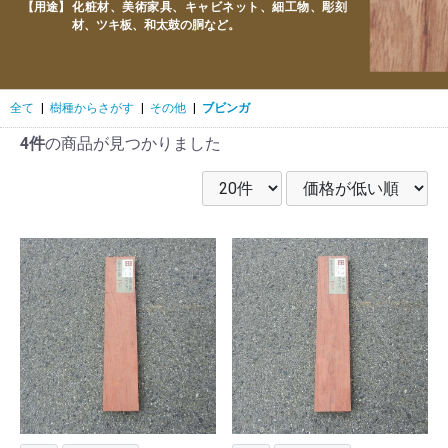
【用途】
化粧材、美術家具、キャビネット、細工物、彫刻
材、ツキ板、和太鼓の胴など。
全て
|
樹種からさがす
|
その他
|
ブビンガ
4件
の商品が見つかりました