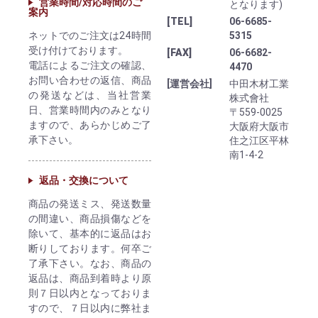
営業時間/対応時間のご
となります)
案内
[TEL]
06-6685-
ネットでのご注文は24時間
5315
受け付けております。
[FAX]
06-6682-
電話によるご注文の確認、
4470
お問い合わせの返信、商品
[運営会社]
中田木材工業
の発送などは、当社営業
株式會社
日、営業時間内のみとなり
〒559-0025
ますので、あらかじめご了
大阪府大阪市
承下さい。
住之江区平林
南1-4-2
返品・交換について
商品の発送ミス、発送数量
の間違い、商品損傷などを
除いて、基本的に返品はお
断りしております。何卒ご
了承下さい。なお、商品の
返品は、商品到着時より原
則７日以内となっておりま
すので、７日以内に弊社ま