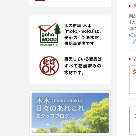
商
1
望
細
（