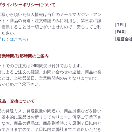
プライバシーポリシーについて
客様から頂いた個人情報は当店のメールマガジン・アン
ート・商品の発送・注文確認のみに利用し、第三者に譲
[TEL]
、提供することは一切ございませんので、安心してご利
[FAX]
ください。
[運営会社
詳しくはこちら）
営業時間/対応時間のご案内
ットでのご注文は24時間受け付けております。
話によるご注文の確認、お問い合わせの返信、商品の発
などは、当社営業日、営業時間内のみとなりますので、
らかじめご了承下さい。
返品・交換について
品の発送ミス、発送数量の間違い、商品損傷などを除い
、基本的に返品はお断りしております。何卒ご了承下さ
。なお、商品の返品は、商品到着時より原則７日以内と
っておりますので、７日以内に弊社までご連絡いただき