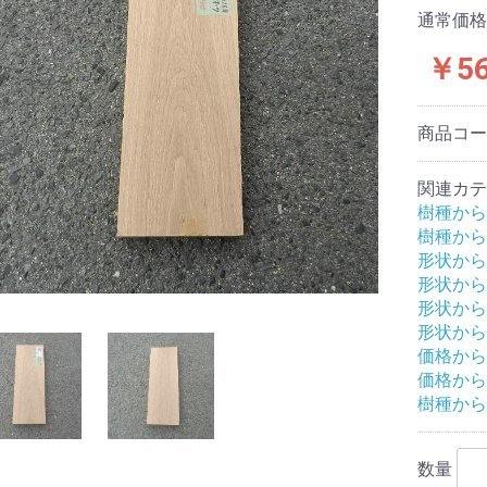
通常価格
￥5
商品コ
関連カテ
樹種から
樹種から
形状から
形状から
形状から
形状から
価格から
価格から
樹種から
数量