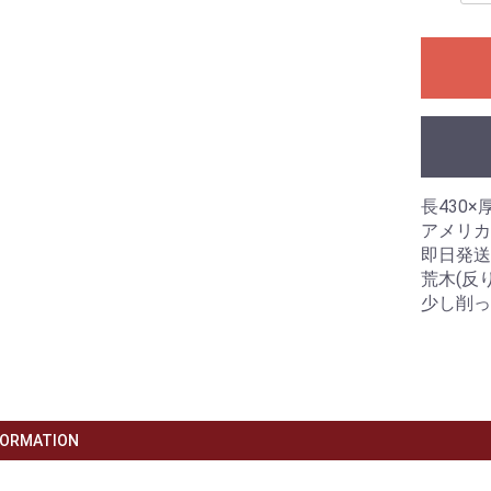
長430×厚
アメリカ
即日発送
荒木(反
少し削っ
FORMATION