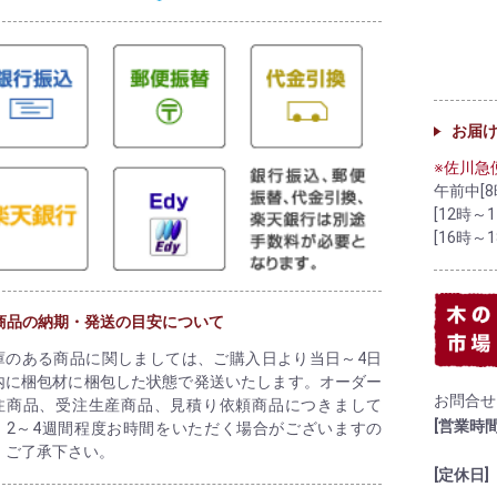
お届
※佐川急
午前中[8
[12時～1
[16時～1
商品の納期・発送の目安について
庫のある商品に関しましては、ご購入日より当日～4日
内に梱包材に梱包した状態で発送いたします。オーダー
お問合せ
注商品、受注生産商品、見積り依頼商品につきまして
[営業時間
、2～4週間程度お時間をいただく場合がございますの
、ご了承下さい。
[定休日]