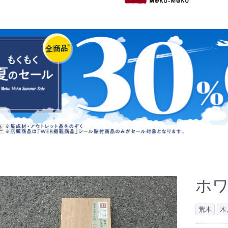
ホワ
荒木
木