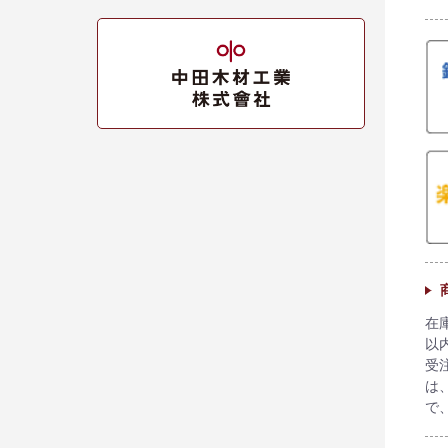
在
以
受
は
で