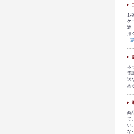
お
ケ
渡
用
（
ネ
電
送
あ
商
て
い
な