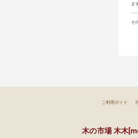
ま
そ
ご利用ガイド
木の市場 木木[m