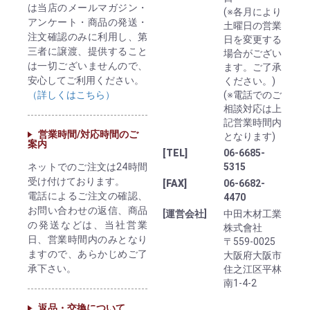
は当店のメールマガジン・
(※各月により
アンケート・商品の発送・
土曜日の営業
注文確認のみに利用し、第
日を変更する
三者に譲渡、提供すること
場合がござい
は一切ございませんので、
ます。ご了承
安心してご利用ください。
ください。)
（詳しくはこちら）
(※電話でのご
相談対応は上
記営業時間内
営業時間/対応時間のご
となります)
案内
[TEL]
06-6685-
ネットでのご注文は24時間
5315
受け付けております。
[FAX]
06-6682-
電話によるご注文の確認、
4470
お問い合わせの返信、商品
[運営会社]
中田木材工業
の発送などは、当社営業
株式會社
日、営業時間内のみとなり
〒559-0025
ますので、あらかじめご了
大阪府大阪市
承下さい。
住之江区平林
南1-4-2
返品・交換について