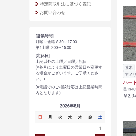
特定商取引法に基づく表記
お問い合わせ
[営業時間]
月曜～金曜 8:30～17:00
第1土曜 9:00〜15:00
[定休日]
上記以外の土曜／日曜／祝日
(※各月により土曜日の営業日を変更す
荒木
る場合がございます。ご了承くださ
アメ
い。)
ハード
(※電話でのご相談対応は上記営業時間
長1340
内となります)
￥2,9
2026年8月
日
月
火
水
木
金
土
1