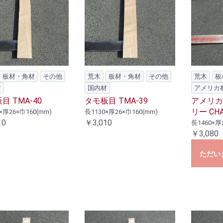
板材・角材
その他
荒木
板材・角材
その他
荒木
板
材
国内材
アメリカ
目 TMA-40
タモ板目 TMA-39
アメリカ
リー CHA
×厚26×巾160(mm)
長1130×厚26×巾160(mm)
10
￥3,010
長1460×厚
￥3,080
ただい