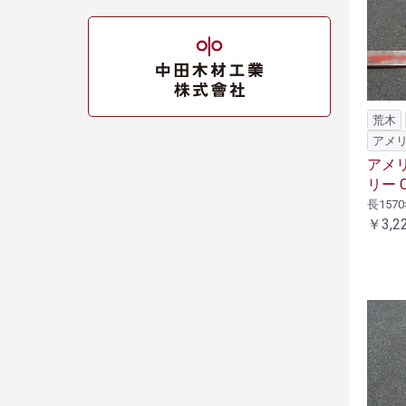
荒木
アメ
アメ
リー C
長1570
￥3,2