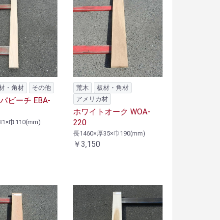
材・角材
その他
荒木
板材・角材
アメリカ材
ビーチ EBA-
ホワイトオーク WOA-
220
31×巾110(mm)
長1460×厚35×巾190(mm)
￥3,150