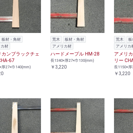
板材・角材
荒木
板材・角材
荒木
板
リカ材
アメリカ材
アメリカ
リカンブラックチェ
ハードメープル HM-28
アメリカ
HA-67
リー CHA
長1340×厚27×巾130(mm)
￥3,220
×厚27×巾140(mm)
長1150×厚
20
￥3,220