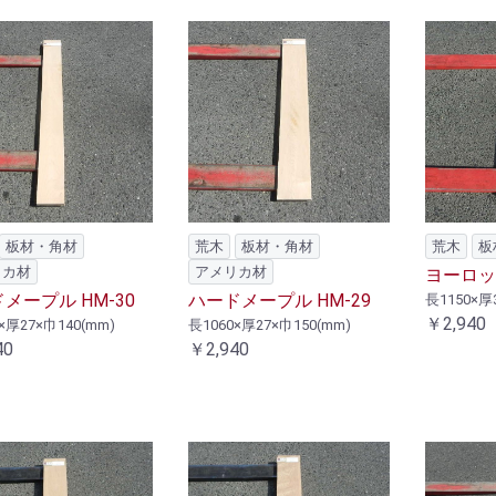
板材・角材
荒木
板材・角材
荒木
板
リカ材
アメリカ材
ヨーロッパ
メープル HM-30
ハードメープル HM-29
長1150×厚
￥2,940
×厚27×巾140(mm)
長1060×厚27×巾150(mm)
40
￥2,940