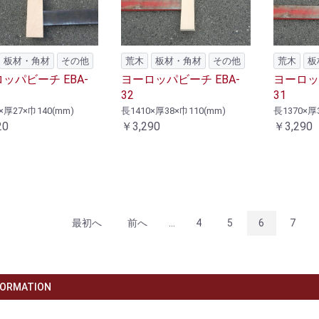
板材・角材
その他
荒木
板材・角材
その他
荒木
板
ッパビーチ EBA-
ヨーロッパビーチ EBA-
ヨーロッパ
32
31
×厚27×巾140(mm)
長1410×厚38×巾110(mm)
長1370×厚
20
￥3,290
￥3,290
最初へ
前へ
...
4
5
6
7
FORMATION