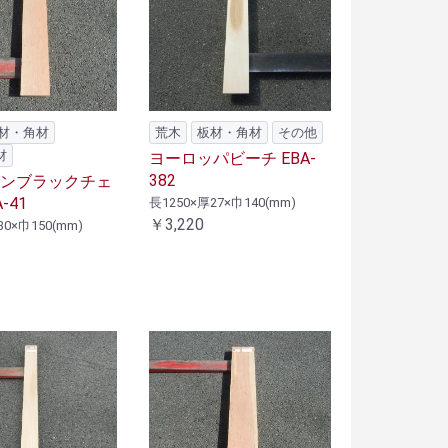
材・角材
荒木
板材・角材
その他
材
ヨーロッパビーチ EBA-
382
ンブラックチェ
-41
長1250×厚27×巾140(mm)
￥3,220
30×巾150(mm)