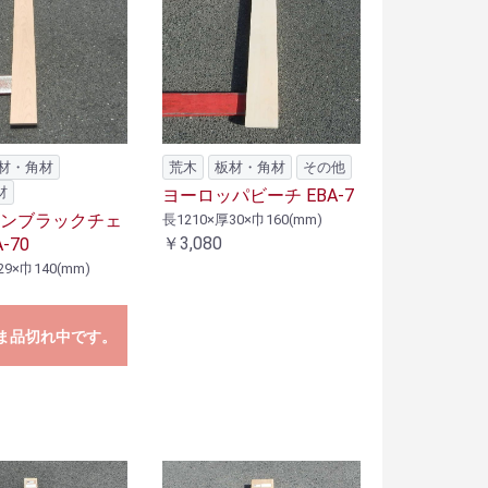
材・角材
荒木
板材・角材
その他
材
ヨーロッパビーチ EBA-7
ンブラックチェ
長1210×厚30×巾160(mm)
￥3,080
-70
29×巾140(mm)
ま品切れ中です。