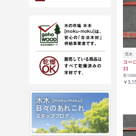
荒木
ヨーロ
33
長1200
￥3,1