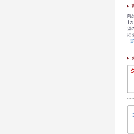
商
1
望
細
（