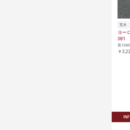
荒木
ヨーロ
381
長1260
￥3,2
IN