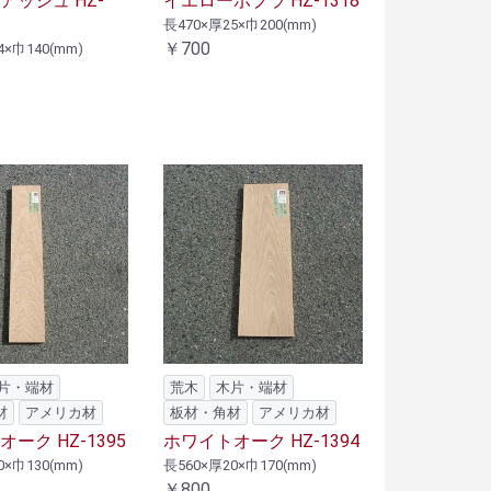
アッシュ HZ-
イエローポプラ HZ-1318
長470×厚25×巾200(mm)
￥700
4×巾140(mm)
片・端材
荒木
木片・端材
材
アメリカ材
板材・角材
アメリカ材
ーク HZ-1395
ホワイトオーク HZ-1394
0×巾130(mm)
長560×厚20×巾170(mm)
￥800