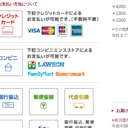
お支払い方法について
￥4,000
￥2,800
￥2,000
※その他
当社まで
お届
※佐川急
午前中[8