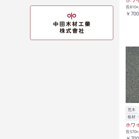
ホワイ
長810×
￥700
荒木
板材
ホワイ
長570×
￥700