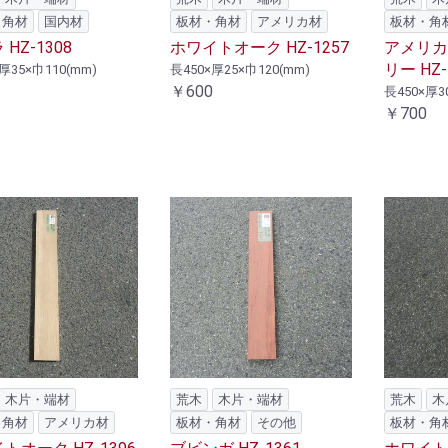
・角材
国内材
板材・角材
アメリカ材
板材・角
HZ-1308
ホワイトオーク HZ-1257
アメリカ
リー HZ-
厚35×巾110(mm)
長450×厚25×巾120(mm)
￥600
長450×厚3
￥700
木片・端材
荒木
木片・端材
荒木
木
・角材
アメリカ材
板材・角材
その他
板材・角