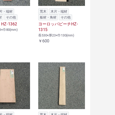
片・端材
荒木
木片・端材
材
その他
板材・角材
その他
HZ-1362
ヨーロッパビーチHZ-
1315
3×巾80(mm)
長530×厚23×巾130(mm)
￥600
片・端材
荒木
木片・端材