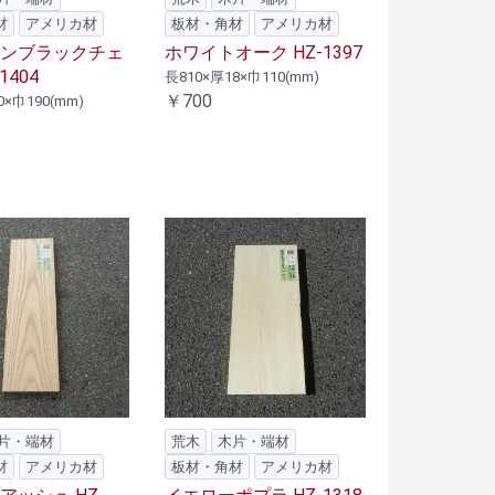
材
アメリカ材
板材・角材
アメリカ材
ンブラックチェ
ホワイトオーク HZ-1397
1404
長810×厚18×巾110(mm)
￥700
0×巾190(mm)
片・端材
荒木
木片・端材
材
アメリカ材
板材・角材
アメリカ材