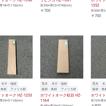
トオーク HZ-1396
ブビンガ HZ-1361
ホワイト
1352
厚18×巾110(mm)
長550×厚23×巾90(mm)
￥700
長500×厚2
￥700
木片・端材
荒木
木片・端材
荒木
木
・角材
アメリカ材
板材・角材
アメリカ材
板材・角
トオーク HZ-1253
ホワイトオーク柾目 HZ-
ホワイトオ
1164
厚29×巾110(mm)
長720×厚2
￥800
長480×厚29×巾130(mm)