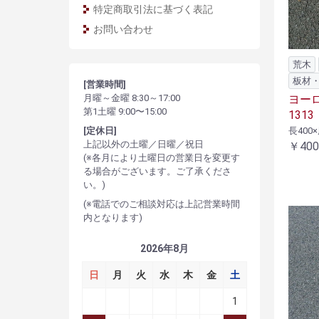
特定商取引法に基づく表記
お問い合わせ
荒木
板材
[営業時間]
月曜～金曜 8:30～17:00
ヨーロ
第1土曜 9:00〜15:00
1313
[定休日]
長400×
上記以外の土曜／日曜／祝日
￥400
(※各月により土曜日の営業日を変更す
る場合がございます。ご了承くださ
い。)
(※電話でのご相談対応は上記営業時間
内となります)
2026年8月
日
月
火
水
木
金
土
1