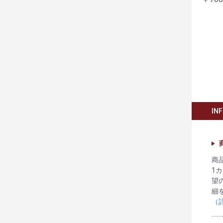
IN
商
1
望
細
（