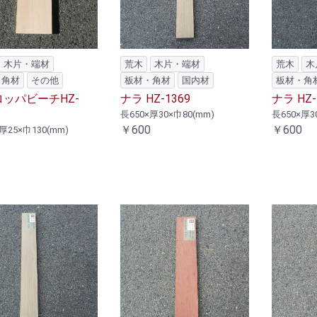
木片・端材
荒木
木片・端材
荒木
木
・角材
その他
板材・角材
国内材
板材・角
ッパビーチHZ-
ナラ HZ-1369
ナラ HZ-
長650×厚30×巾80(mm)
長650×厚3
￥600
￥600
厚25×巾130(mm)