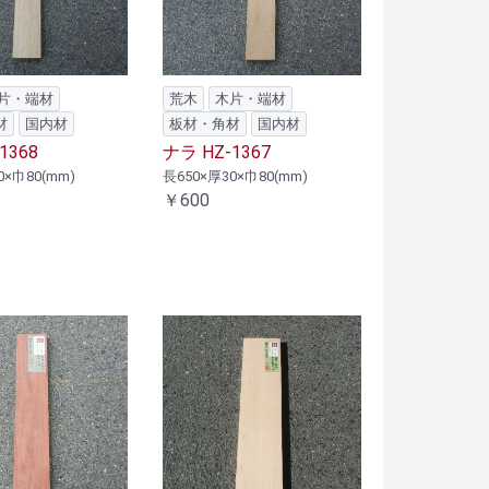
片・端材
荒木
木片・端材
材
国内材
板材・角材
国内材
1368
ナラ HZ-1367
0×巾80(mm)
長650×厚30×巾80(mm)
￥600