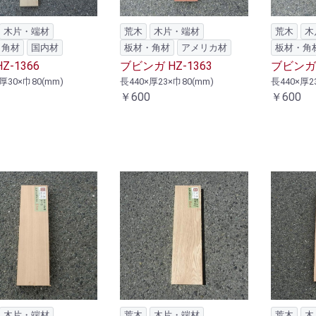
木片・端材
荒木
木片・端材
荒木
木
・角材
国内材
板材・角材
アメリカ材
板材・角
Z-1366
ブビンガ HZ-1363
ブビンガ 
厚30×巾80(mm)
長440×厚23×巾80(mm)
長440×厚2
￥600
￥600
木片・端材
荒木
木片・端材
荒木
木