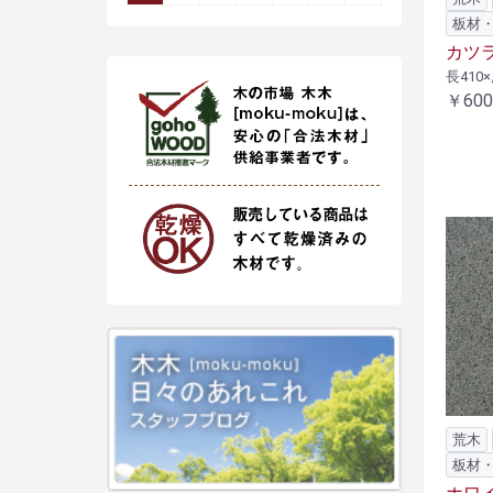
板材
カツラ 
長410×
￥600
荒木
板材