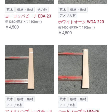
荒木
板材・角材
その他
荒木
板材・角材
アメリカ材
ヨーロッパビーチ EBA-23
ホワイトオーク WOA-220
長1380×厚31×巾110(mm)
￥4,500
長1460×厚35×巾190(mm)
￥4,500
荒木
板材・角材
荒木
板材・角材
アメリカ材
アメリカ材
アメリカンブラックチェリ
ハードメープル HM-28