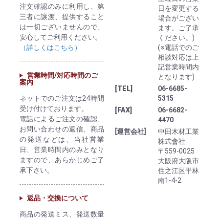
注文確認のみに利用し、第
日を変更する
三者に譲渡、提供すること
場合がござい
は一切ございませんので、
ます。ご了承
安心してご利用ください。
ください。)
（詳しくはこちら）
(※電話でのご
相談対応は上
記営業時間内
営業時間/対応時間のご
となります)
案内
[TEL]
06-6685-
ネットでのご注文は24時間
5315
受け付けております。
[FAX]
06-6682-
電話によるご注文の確認、
4470
お問い合わせの返信、商品
[運営会社]
中田木材工業
の発送などは、当社営業
株式會社
日、営業時間内のみとなり
〒559-0025
ますので、あらかじめご了
大阪府大阪市
承下さい。
住之江区平林
南1-4-2
返品・交換について
商品の発送ミス、発送数量