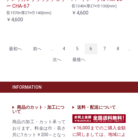
ー CHA-67
長1340×厚27×巾130(mm)
￥4,600
長1570×厚27×巾140(mm)
￥4,600
最初へ
前へ
...
4
5
6
7
8
...
次へ
最後へ
INFORMATION
商品のカット・加工につ
送料・配送について
いて
商品の加工・カット承って
￥16,000までのご購入金額
おります。料金は巾・長さ
に関しましては、地域によ
共に1カット￥200～となっ