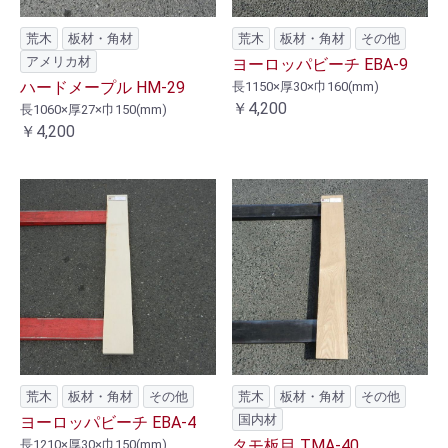
荒木
板材・角材
荒木
板材・角材
その他
アメリカ材
ヨーロッパビーチ EBA-9
ハードメープル HM-29
長1150×厚30×巾160(mm)
￥4,200
長1060×厚27×巾150(mm)
￥4,200
荒木
板材・角材
その他
荒木
板材・角材
その他
国内材
ヨーロッパビーチ EBA-4
タモ板目 TMA-40
長1210×厚30×巾150(mm)