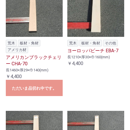
荒木
板材・角材
荒木
板材・角材
その他
アメリカ材
ヨーロッパビーチ EBA-7
アメリカンブラックチェリ
長1210×厚30×巾160(mm)
￥4,400
ー CHA-70
長1460×厚29×巾140(mm)
￥4,400
ただいま品切れ中です。