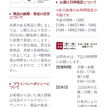
お届け日時指定について
※佐川急便のみ時間指定が
商品の納期・発送の目安
可能です。
について
午前中[8時～12時]
[12時～14時] [14時～16時]
在庫のある商品に関しまし
[16時～18時] [18時～21時]
ては、ご購入日より当日～
4日以内に梱包材に梱包し
た状態で発送いたします。
オーダー受注商品、受注生
産商品、見積り依頼商品に
つきましては、2～4週間程
お問合せは、下記の時間帯
度お時間をいただく場合が
にお願いします。
ございますので、ご了承下
[営業時間]
月曜～金曜
さい。
8:30～17:00
第1土曜
9:00〜15:00
プライバシーポリシーに
ついて
[定休日]
上記以外の土
曜／日曜／祝
お客様から頂いた個人情報
日
は当店のメールマガジン・
(※各月により
アンケート・商品の発送・
土曜日の営業