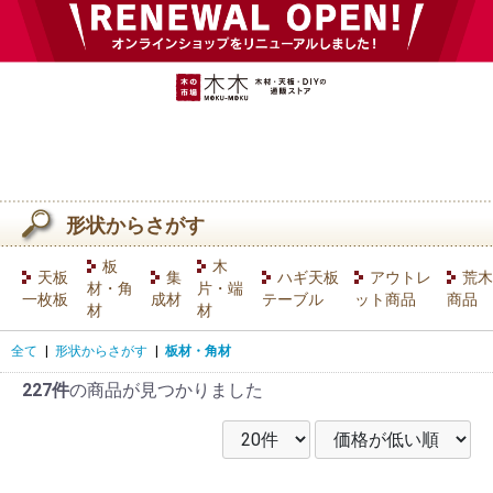
形状からさがす
板
木
天板
集
ハギ天板
アウトレ
荒木
材・角
片・端
一枚板
成材
テーブル
ット商品
商品
材
材
全て
|
形状からさがす
|
板材・角材
227件
の商品が見つかりました