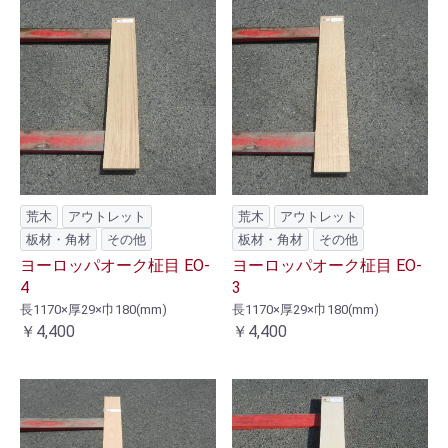
荒木
アウトレット
荒木
アウトレット
板材・角材
その他
板材・角材
その他
ヨーロッパオーク柾目 EO-
ヨーロッパオーク柾目 EO-
4
3
長1170×厚29×巾180(mm)
長1170×厚29×巾180(mm)
￥4,400
￥4,400