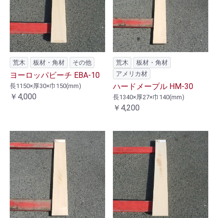
荒木
板材・角材
その他
荒木
板材・角材
アメリカ材
ヨーロッパビーチ EBA-10
ハードメープル HM-30
長1150×厚30×巾150(mm)
￥4,000
長1340×厚27×巾140(mm)
￥4,200