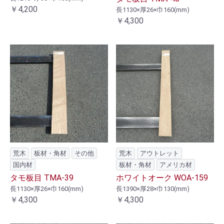
￥4,200
長1130×厚26×巾160(mm)
￥4,300
荒木
板材・角材
その他
荒木
アウトレット
国内材
板材・角材
アメリカ材
タモ板目 TMA-39
ホワイトオーク WOA-159
長1130×厚26×巾160(mm)
長1390×厚28×巾130(mm)
￥4,300
￥4,300