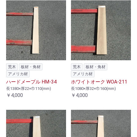
荒木
板材・角材
荒木
板材・角材
アメリカ材
アメリカ材
ハードメープル HM-34
ホワイトオーク WOA-211
長1380×厚22×巾110(mm)
長1080×厚32×巾160(mm)
￥4,000
￥4,000