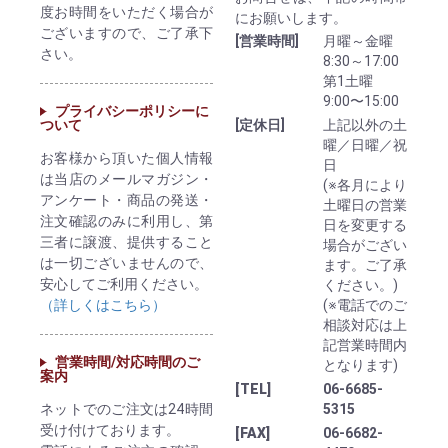
度お時間をいただく場合が
にお願いします。
ございますので、ご了承下
[営業時間]
月曜～金曜
さい。
8:30～17:00
第1土曜
9:00〜15:00
プライバシーポリシーに
ついて
[定休日]
上記以外の土
曜／日曜／祝
お客様から頂いた個人情報
日
は当店のメールマガジン・
(※各月により
アンケート・商品の発送・
土曜日の営業
注文確認のみに利用し、第
日を変更する
三者に譲渡、提供すること
場合がござい
は一切ございませんので、
ます。ご了承
安心してご利用ください。
ください。)
（詳しくはこちら）
(※電話でのご
相談対応は上
記営業時間内
営業時間/対応時間のご
となります)
案内
[TEL]
06-6685-
ネットでのご注文は24時間
5315
受け付けております。
[FAX]
06-6682-