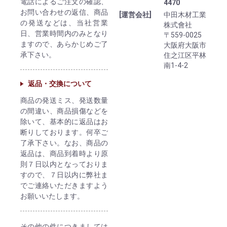
電話によるご注文の確認、
4470
お問い合わせの返信、商品
[運営会社]
中田木材工業
の発送などは、当社営業
株式會社
日、営業時間内のみとなり
〒559-0025
ますので、あらかじめご了
大阪府大阪市
承下さい。
住之江区平林
南1-4-2
返品・交換について
商品の発送ミス、発送数量
の間違い、商品損傷などを
除いて、基本的に返品はお
断りしております。何卒ご
了承下さい。なお、商品の
返品は、商品到着時より原
則７日以内となっておりま
すので、７日以内に弊社ま
でご連絡いただきますよう
お願いいたします。
その他の件につきましては