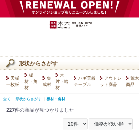
形状からさがす
板
木
天板
集
ハギ天板
アウトレ
荒木
材・角
片・端
一枚板
成材
テーブル
ット商品
商品
材
材
全て
|
形状からさがす
|
板材・角材
227件
の商品が見つかりました