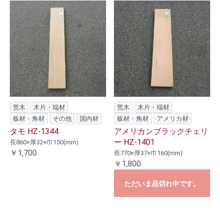
荒木
木片・端材
荒木
木片・端材
板材・角材
その他
国内材
板材・角材
アメリカ材
タモ HZ-1344
アメリカンブラックチェリ
ー HZ-1401
長860×厚32×巾150(mm)
￥1,700
長770×厚37×巾160(mm)
￥1,800
ただいま品切れ中です。