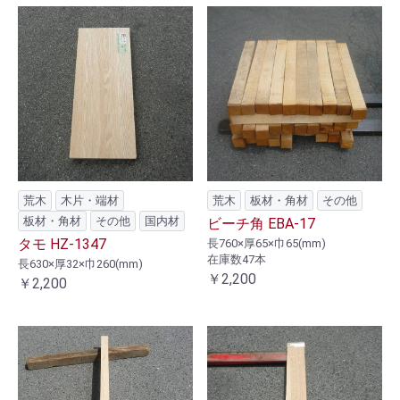
荒木
木片・端材
荒木
板材・角材
その他
板材・角材
その他
国内材
ビーチ角 EBA-17
タモ HZ-1347
長760×厚65×巾65(mm)
在庫数47本
長630×厚32×巾260(mm)
￥2,200
￥2,200