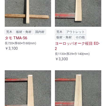
荒木
板材・角材
国内材
荒木
アウトレット
板材・角材
その他
タモ TMA-56
ヨーロッパオーク柾目 EO-
長720×厚60×巾60(mm)
￥3,100
2
長1130×厚29×巾140(mm)
￥3,300