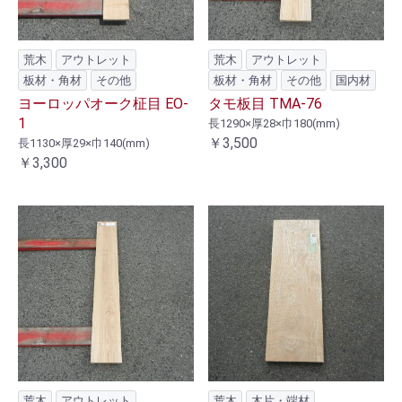
荒木
アウトレット
荒木
アウトレット
板材・角材
その他
板材・角材
その他
国内材
ヨーロッパオーク柾目 EO-
タモ板目 TMA-76
1
長1290×厚28×巾180(mm)
￥3,500
長1130×厚29×巾140(mm)
￥3,300
荒木
アウトレット
荒木
木片・端材