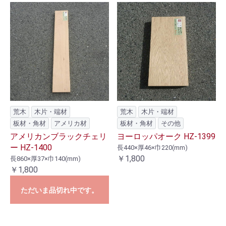
荒木
木片・端材
荒木
木片・端材
板材・角材
アメリカ材
板材・角材
その他
アメリカンブラックチェリ
ヨーロッパオーク HZ-1399
ー HZ-1400
長440×厚46×巾220(mm)
￥1,800
長860×厚37×巾140(mm)
￥1,800
ただいま品切れ中です。