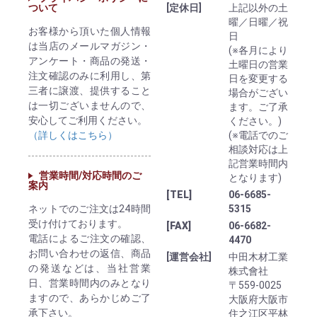
ついて
[定休日]
上記以外の土
曜／日曜／祝
お客様から頂いた個人情報
日
は当店のメールマガジン・
(※各月により
アンケート・商品の発送・
土曜日の営業
注文確認のみに利用し、第
日を変更する
三者に譲渡、提供すること
場合がござい
は一切ございませんので、
ます。ご了承
安心してご利用ください。
ください。)
（詳しくはこちら）
(※電話でのご
相談対応は上
記営業時間内
営業時間/対応時間のご
となります)
案内
[TEL]
06-6685-
ネットでのご注文は24時間
5315
受け付けております。
[FAX]
06-6682-
電話によるご注文の確認、
4470
お問い合わせの返信、商品
[運営会社]
中田木材工業
の発送などは、当社営業
株式會社
日、営業時間内のみとなり
〒559-0025
ますので、あらかじめご了
大阪府大阪市
承下さい。
住之江区平林