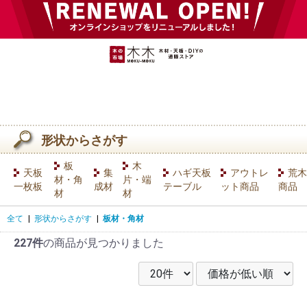
形状からさがす
板
木
天板
集
ハギ天板
アウトレ
荒木
材・角
片・端
一枚板
成材
テーブル
ット商品
商品
材
材
全て
|
形状からさがす
|
板材・角材
227件
の商品が見つかりました