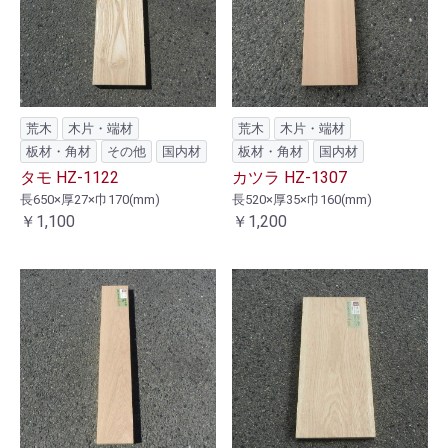
荒木
木片・端材
荒木
木片・端材
板材・角材
その他
国内材
板材・角材
国内材
タモ HZ-1122
カツラ HZ-1307
長650×厚27×巾170(mm)
長520×厚35×巾160(mm)
￥1,100
￥1,200