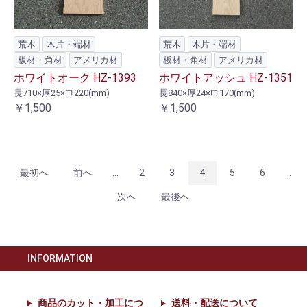
荒木
木片・端材
荒木
木片・端材
板材・角材
アメリカ材
板材・角材
アメリカ材
ホワイトオーク HZ-1393
ホワイトアッシュ HZ-1351
長710×厚25×巾220(mm)
長840×厚24×巾170(mm)
￥1,500
￥1,500
最初へ
前へ
...
2
3
4
5
6
...
次へ
最後へ
INFORMATION
商品のカット・加工につ
送料・配送について