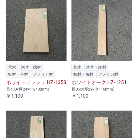
荒木
木片・端材
荒木
木片・端材
板材・角材
アメリカ材
板材・角材
アメリカ材
ホワイトアッシュ HZ-1358
ホワイトオーク HZ-1251
長480×厚24×巾240(mm)
長860×厚29×巾110(mm)
￥1,100
￥1,100