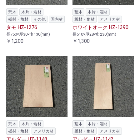
荒木
木片・端材
荒木
木片・端材
板材・角材
その他
国内材
板材・角材
アメリカ材
タモ HZ-1276
ホワイトオーク HZ-1390
長750×厚30×巾130(mm)
長510×厚28×巾230(mm)
￥1,200
￥1,300
荒木
木片・端材
荒木
木片・端材
板材・角材
アメリカ材
板材・角材
アメリカ材
アルダー HZ-1148
アルダー HZ-1142