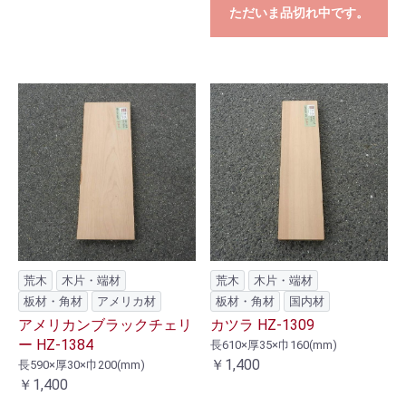
ただいま品切れ中です。
荒木
木片・端材
荒木
木片・端材
板材・角材
アメリカ材
板材・角材
国内材
アメリカンブラックチェリ
カツラ HZ-1309
ー HZ-1384
長610×厚35×巾160(mm)
￥1,400
長590×厚30×巾200(mm)
￥1,400